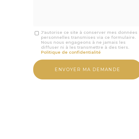
mail
*
Message
J'autorise ce site à conserver mes données
personnelles transmises via ce formulaire.
:
Nous nous engageons à ne jamais les
*
diffuser ni à les transmettre à des tiers.
Politique de confidentialité
Acceptation
RGPD
ENVOYER MA DEMANDE
*