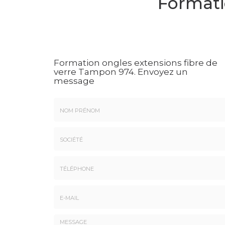
Formati
Formation ongles extensions fibre de
verre Tampon 974.
Envoyez un
message
Nom
&
Prénom
Société
*
:
Téléphone
E-