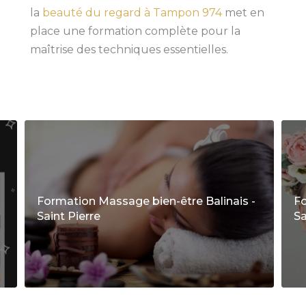
la
beauté du regard à Tampon 974
met en
place une formation complète pour la
maîtrise des techniques essentielles.
Formation Massage bien-être Balinais -
Fo
Saint Pierre
Sa