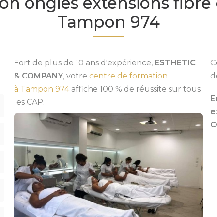
on ongles extensions fibre 
Tampon 974
Fort de plus de 10 ans d'expérience,
ESTHETIC
C
& COMPANY
, votre
centre de formation
d
à Tampon 974
affiche 100 % de réussite sur tous
E
les CAP.
e
C