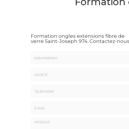
Formation o
Formation ongles extensions fibre de
verre Saint-Joseph 974.
Contactez-nou
Nom
&
Prénom
Société
*
:
Téléphone
E-
mail