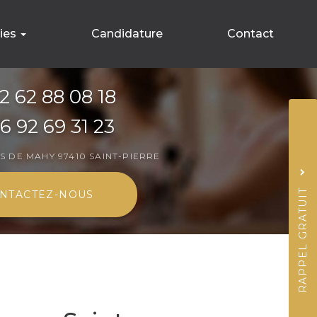
ries
Candidature
Contact
ement
2 62 88 08 18
ns
6 92 69 31 23
Sujet
*
IS DE MAHY
97410 SAINT-PIERRE
Nom
RAPPEL GRATUIT
NTACTEZ-
NOUS
Prénom
Téléphone
J'accepte la
politiq
*
*
Acceptation
RGPD
*
Quel code est dissimul