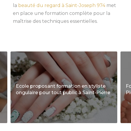
la
beauté du regard à Saint-Joseph 974
met
en place une formation complète pour la
maîtrise des techniques essentielles.
Ecole proposant formation en styliste
Fo
ongulaire pour tout public à Saint-Pierre
Pi