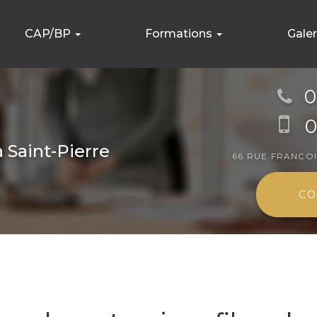
CAP/BP
Formations
Gale
CAP Métier de la coiffure
Formations spécifiques
Établiss
0
CAP Esthétique, cosmétique et parfumerie
Stylisme Ongulaire
Formatio
Brevet Professionnel
Maquillage
0
Modelage
à Saint-Pierre
66 RUE FRANCO
Beauté du regard
CO