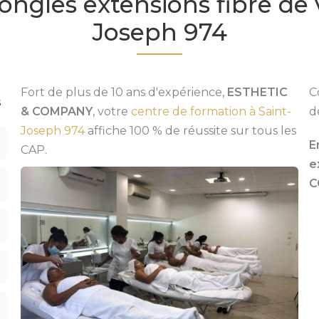
ngles extensions fibre de 
Joseph 974
Fort de plus de 10 ans d'expérience,
ESTHETIC
C
s
& COMPANY
, votre
centre de formation à Saint-
d
Joseph 974
affiche 100 % de réussite sur tous les
E
CAP.
e
C