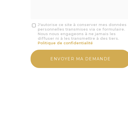
*
Message
J'autorise ce site à conserver mes données
personnelles transmises via ce formulaire.
:
Nous nous engageons à ne jamais les
*
diffuser ni à les transmettre à des tiers.
Politique de confidentialité
Acceptation
RGPD
ENVOYER MA DEMANDE
*