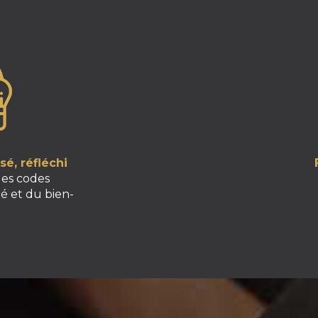
é, réfléchi
les codes
é et du bien-