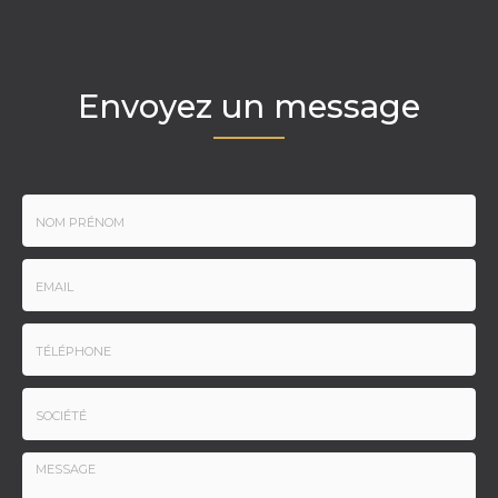
Envoyez un message
Nom
-
Prénom
Email
:
:
*
*
Tél.
:
*
Société
: