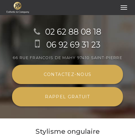
Togg
navi
Aller
au
02 62 88 08 18
contenu
06 92 69 31 23
principal
66 RUE FRANCOIS DE MAHY
97410 SAINT-PIERRE
CONTACTEZ-
NOUS
RAPPEL GRATUIT
Stylisme ongulaire