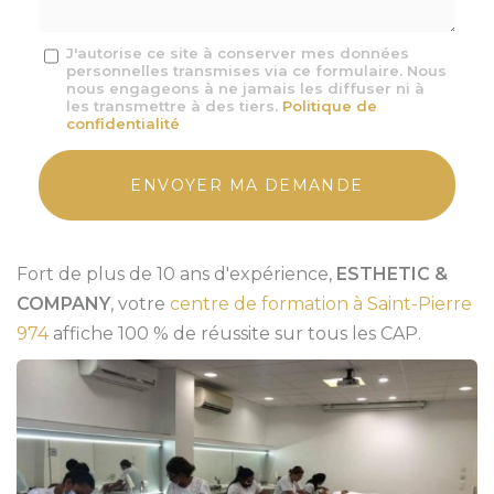
Message
J'autorise ce site à conserver mes données
personnelles transmises via ce formulaire. Nous
:
nous engageons à ne jamais les diffuser ni à
*
les transmettre à des tiers.
Politique de
confidentialité
Acceptation
RGPD
ENVOYER MA DEMANDE
*
Fort de plus de 10 ans d'expérience,
ESTHETIC &
COMPANY
, votre
centre de formation à Saint-Pierre
974
affiche 100 % de réussite sur tous les CAP.