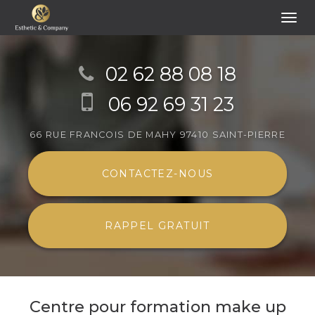
Togg
navi
Aller
au
02 62 88 08 18
contenu
06 92 69 31 23
principal
66 RUE FRANCOIS DE MAHY
97410 SAINT-PIERRE
CONTACTEZ-
NOUS
RAPPEL GRATUIT
Centre pour formation make up