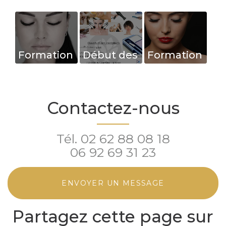
Formation
Début des
Formation
à la
inscriptions
Extension
préparation
CAP
de Cils -
visage et
Esthétique
Cils à Cils
Contactez-nous
correction
& CAP
& Volume
chromatique
Métiers de
Russe -
Tél.
02 62 88 08 18
post-
la Coiffure
Saint
06 92 69 31 23
mortem -
session
Pierre
Saint
2023/2024
Pierre
Sa...
ENVOYER UN MESSAGE
Partagez cette page sur