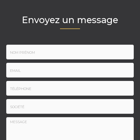
Envoyez un message
Nom
-
Prénom
Email
:
:
*
*
Tél.
:
*
Société
: