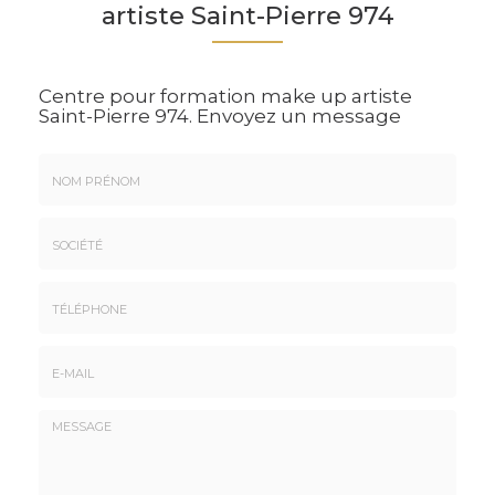
artiste Saint-Pierre 974
Centre pour formation make up artiste
Saint-Pierre 974.
Envoyez un message
Nom
&
Prénom
Société
*
:
Téléphone
E-
mail
*