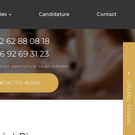
ries
Candidature
Contact
ement
2 62 88 08 18
ns
6 92 69 31 23
Sujet
*
IS DE MAHY
97410 SAINT-PIERRE
Nom
RAPPEL GRATUIT
NTACTEZ-
NOUS
Prénom
Téléphone
J'accepte la
politiq
*
*
Acceptation
RGPD
*
Quel code est dissimul