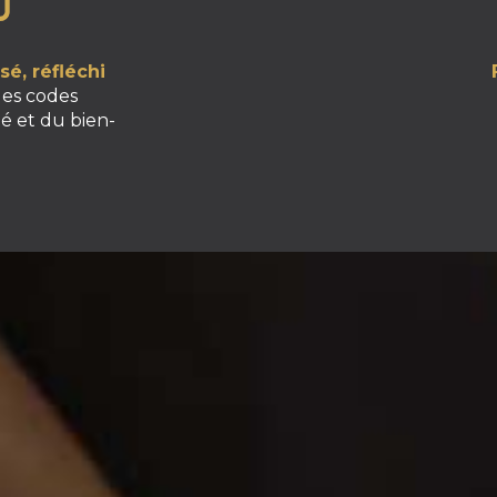
é, réfléchi
les codes
é et du bien-