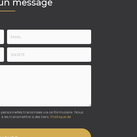
 un message
Email
:
*
Société
:
s personnelles transmises via ce formulaire. Nous
 à les transmettre à des tiers.
Politique de