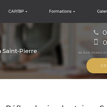
CAP/BP
Formations
Gale
CAP Métier de la coiffure
Formations spécifiques
Établiss
0
CAP Esthétique, cosmétique et parfumerie
Stylisme Ongulaire
Formatio
Brevet Professionnel
Maquillage
0
Modelage
à Saint-Pierre
66 RUE FRANCO
Beauté du regard
CO