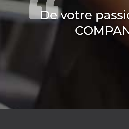
De votre pass
COMPANY,