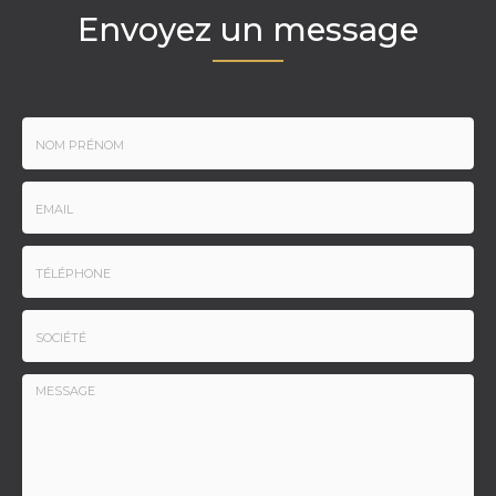
Envoyez un message
Nom
-
Prénom
Email
:
:
*
*
Tél.
:
*
Société
: