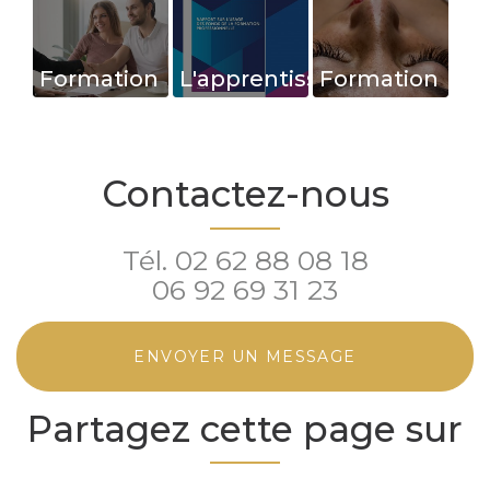
Formation
L'apprentissage
Formation
d'initiation
- une
extensions
au conseil
formation
de cils
en image -
qui fait
session
Contactez-nous
Saint
ses
Octobre
Pierre
preuves
2021 à
Tél.
02 62 88 08 18
Saint-
06 92 69 31 23
Pierre
ENVOYER UN MESSAGE
Partagez cette page sur