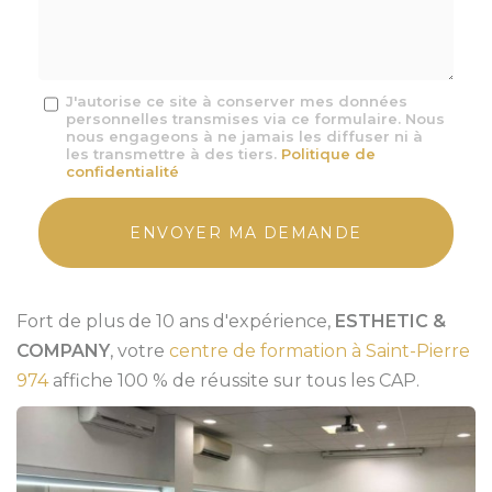
*
Message
J'autorise ce site à conserver mes données
personnelles transmises via ce formulaire. Nous
:
nous engageons à ne jamais les diffuser ni à
*
les transmettre à des tiers.
Politique de
confidentialité
Acceptation
RGPD
ENVOYER MA DEMANDE
*
Fort de plus de 10 ans d'expérience,
ESTHETIC &
COMPANY
, votre
centre de formation à Saint-Pierre
974
affiche 100 % de réussite sur tous les CAP.