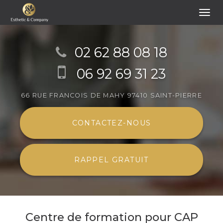
Togg
navi
Aller
au
02 62 88 08 18
contenu
06 92 69 31 23
principal
66 RUE FRANCOIS DE MAHY
97410 SAINT-PIERRE
CONTACTEZ-
NOUS
RAPPEL GRATUIT
Centre de formation pour CAP