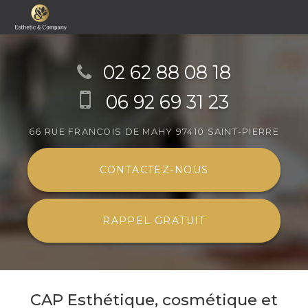
Aller
au
02 62 88 08 18
contenu
06 92 69 31 23
principal
66 RUE FRANCOIS DE MAHY
97410 SAINT-PIERRE
CONTACTEZ-
NOUS
RAPPEL GRATUIT
CAP Esthétique, cosmétique et