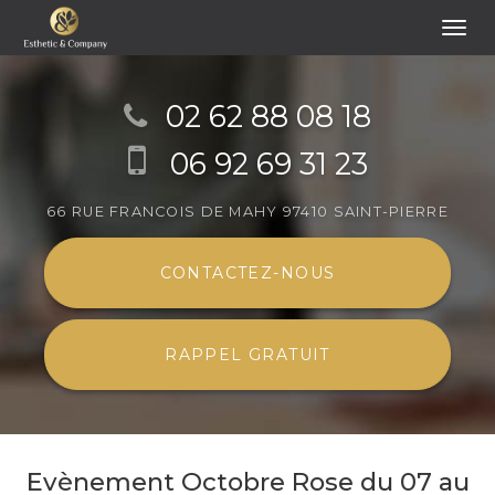
Togg
navi
Aller
au
02 62 88 08 18
contenu
06 92 69 31 23
principal
66 RUE FRANCOIS DE MAHY
97410 SAINT-PIERRE
CONTACTEZ-
NOUS
RAPPEL GRATUIT
Evènement Octobre Rose du 07 au