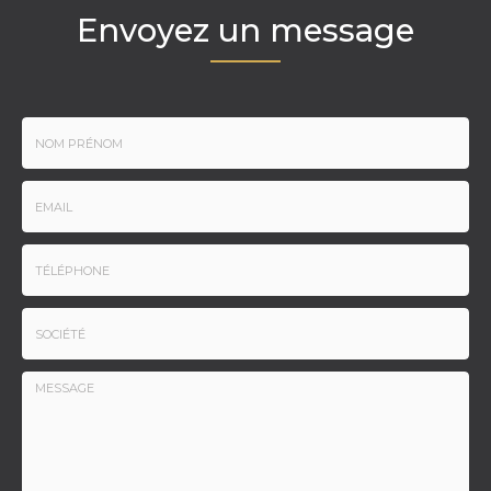
Envoyez un message
Nom
-
Prénom
Email
:
:
*
*
Tél.
:
*
Société
: