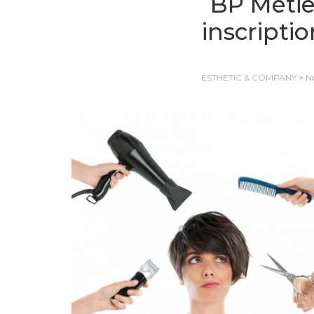
BP Métie
inscriptio
ESTHETIC & COMPANY
>
No