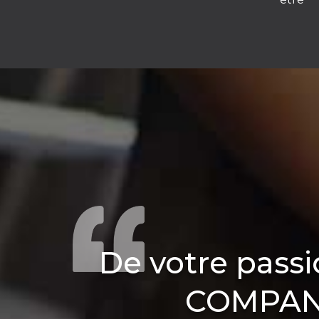
De votre pass
COMPANY,