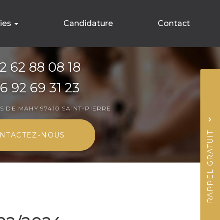
ries
Candidature
Contact
ement
2 62 88 08 18
ns
6 92 69 31 23
Sujet
*
IS DE MAHY
97410 SAINT-PIERRE
Nom
RAPPEL GRATUIT
NTACTEZ-
NOUS
Prénom
Téléphone
J'accepte la
politiq
*
*
Acceptation
RGPD
*
Quel code est dissimul