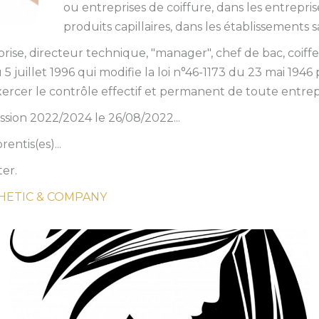
ou entreprises de coiffure, dans les entrepri
produits capillaires, dans les établissements sa
prise, directeur technique, "manager", chef de bac, coif
du 5 juillet 1996 qui modifie la loi n°46-1173 du 23 mai 1
 exercer le contrôle effectif et permanent de toute entre
ssion 2022/2024 le 26/08/2022...
entis(es)...
er.
STHETIC & COMPANY