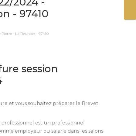
22/2024 -
ENVO
on - 97410
t-Pierre - La Réunion - 97410
fure session
4
fure et vous souhaitez préparer le Brevet
et professionnel est un professionnel
comme employeur ou salarié dans les salons