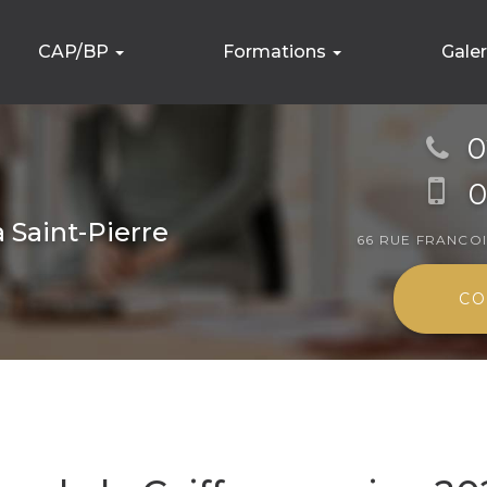
CAP/BP
Formations
Gale
CAP Métier de la coiffure
Formations spécifiques
Établiss
0
CAP Esthétique, cosmétique et parfumerie
Stylisme Ongulaire
Formatio
Brevet Professionnel
Maquillage
0
Modelage
à Saint-Pierre
66 RUE FRANCO
Beauté du regard
CO